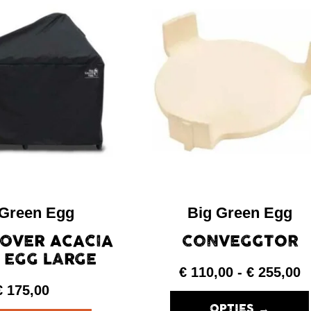
 Green Egg
Big Green Egg
COVER ACACIA
CONVEGGTOR
 EGG LARGE
€
110,00
-
€
255,00
€
175,00
OPTIES →