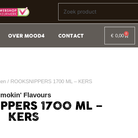
0
OVER MOOD4
CONTACT
€
0,00
ten
/ ROOKSNIPPERS 1700 ML – KERS
mokin' Flavours
PPERS 1700 ML –
KERS