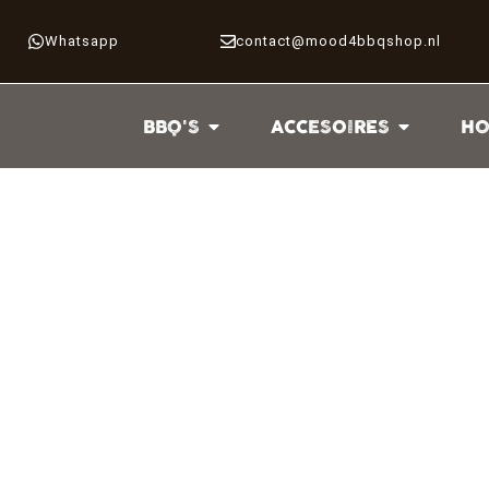
Whatsapp
contact@mood4bbqshop.nl
BBQ'S
ACCESOIRES
HO