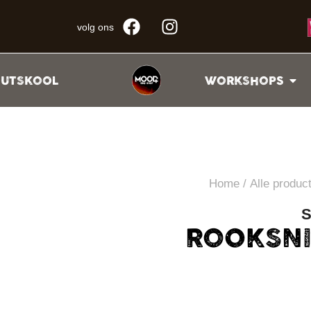
volg ons
UTSKOOL
WORKSHOPS
Home
/
Alle produc
S
ROOKSNI