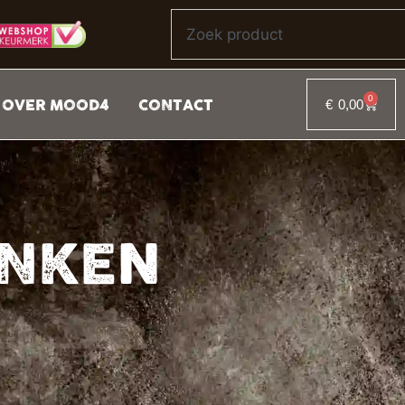
0
OVER MOOD4
CONTACT
€
0,00
ANKEN