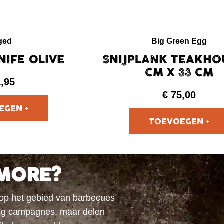
ged
Big Green Egg
NIFE OLIVE
SNIJPLANK TEAKHO
CM X 33 CM
1,95
€
75,00
MORE?
 op het gebied van barbecues
ting campagnes, maar delen