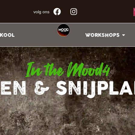
volg ons
KOOL
WORKSHOPS
In the Mood4
EN & SNIJPL