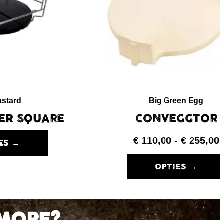
astard
Big Green Egg
ER SQUARE
CONVEGGTOR
€
110,00
-
€
255,00
ES →
OPTIES →
MORE?