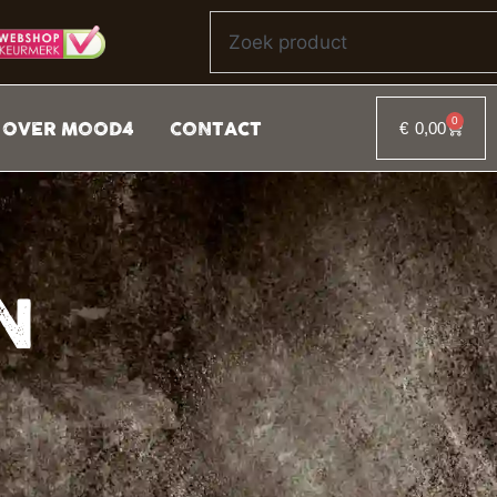
0
OVER MOOD4
CONTACT
€
0,00
N