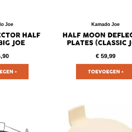
o Joe
Kamado Joe
ECTOR HALF
HALF MOON DEFLE
IG JOE
PLATES (CLASSIC 
4,90
€
59,99