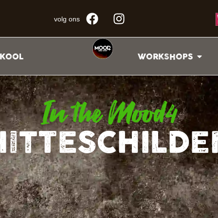
volg ons
KOOL
WORKSHOPS
In the Mood4
HITTESCHILDE