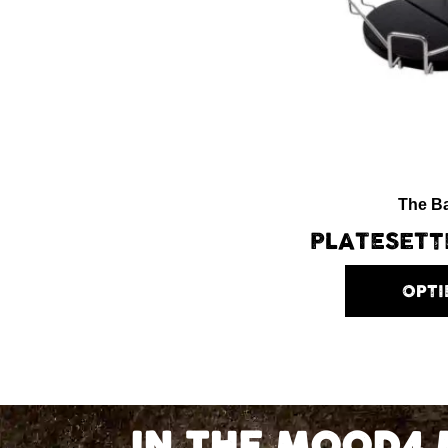
The B
PLATESETT
OPTI
IN THE MOOD4 