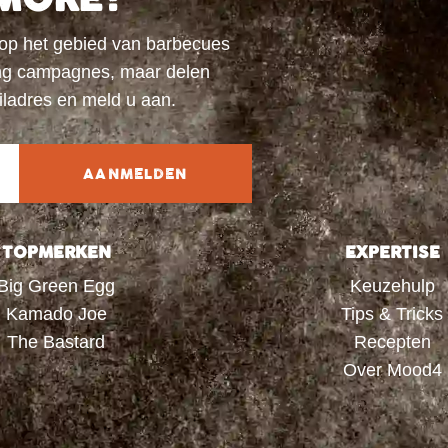
 op het gebied van barbecues
ting campagnes, maar delen
iladres en meld u aan.
AANMELDEN
TOPMERKEN
EXPERTISE
Big Green Egg
Keuzehulp
Kamado Joe
Tips & Tricks
The Bastard
Recepten
Over Mood4