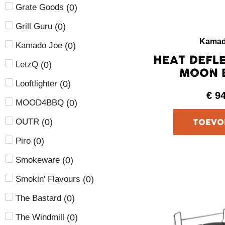
(
0
)
Grate Goods
(
0
)
Grill Guru
Kamad
(
0
)
Kamado Joe
HEAT DEFL
(
0
)
LetzQ
MOON B
(
0
)
Looftlighter
€
9
(
0
)
MOOD4BBQ
(
0
)
OUTR
(
0
)
Piro
(
0
)
Smokeware
(
0
)
Smokin' Flavours
(
0
)
The Bastard
(
0
)
The Windmill