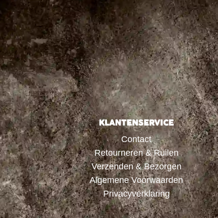
KLANTENSERVICE
Contact
Retourneren & Ruilen
Verzenden & Bezorgen
Algemene Voorwaarden
Privacyverklaring