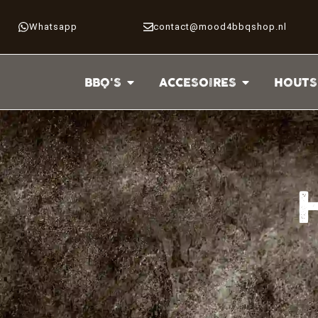
Whatsapp
contact@mood4bbqshop.nl
BBQ'S
ACCESOIRES
HOUTS