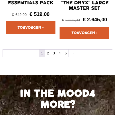
ESSENTIALS PACK
“THE ONYX” LARGE
MASTER SET
€
519,00
€
649,00
€
2.645,00
€
2.895,00
1
2
3
4
5
→
IN THE MOOD4
MORE?