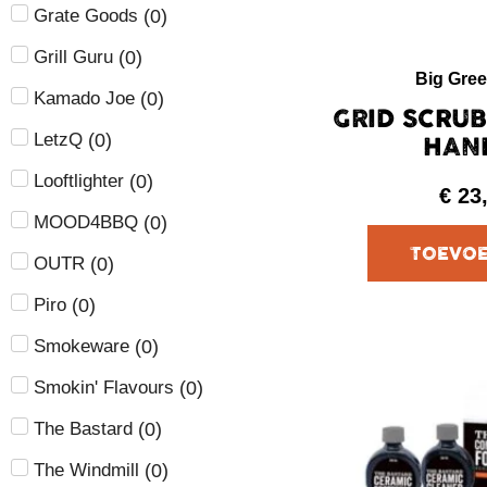
(
0
)
Grate Goods
(
0
)
Grill Guru
Big Gre
(
0
)
Kamado Joe
GRID SCRU
(
0
)
LetzQ
HAN
(
0
)
Looftlighter
€
23
(
0
)
MOOD4BBQ
(
0
)
OUTR
(
0
)
Piro
(
0
)
Smokeware
(
0
)
Smokin' Flavours
(
0
)
The Bastard
(
0
)
The Windmill