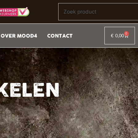
0
OVER MOOD4
CONTACT
€
0,00
KELEN