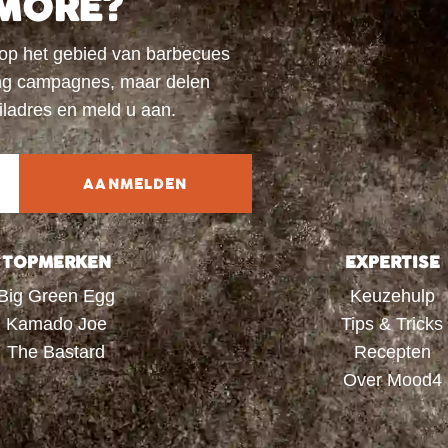
MORE?
 op het gebied van barbecues
ting campagnes, maar delen
iladres en meld u aan.
AANMELDEN
TOPMERKEN
EXPERTISE
Big Green Egg
Keuzehulp
Kamado Joe
Tips & Tricks
The Bastard
Recepten
Over Mood4