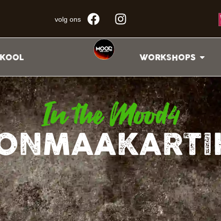
volg ons
KOOL
WORKSHOPS
In the Mood4
ONMAAKARTI