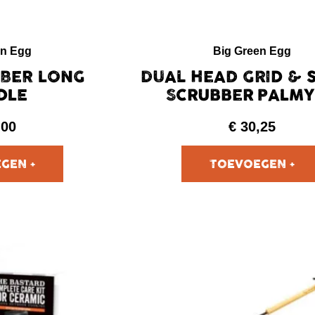
en Egg
Big Green Egg
BBER LONG
DUAL HEAD GRID & 
DLE
SCRUBBER PALM
,00
€
30,25