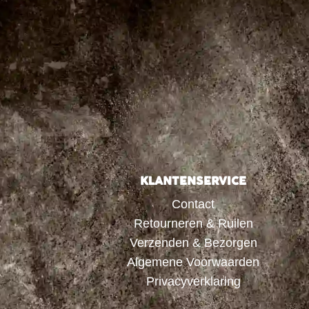
KLANTENSERVICE
Contact
Retourneren & Ruilen
Verzenden & Bezorgen
Algemene Voorwaarden
Privacyverklaring