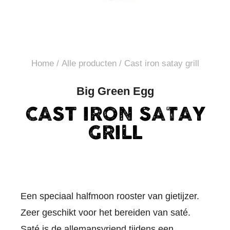
Home
/
Alle producten
/ Cast iron satay grill
Big Green Egg
CAST IRON SATAY
GRILL
Een speciaal halfmoon rooster van gietijzer.
Zeer geschikt voor het bereiden van saté.
Saté is de allemansvriend tijdens een