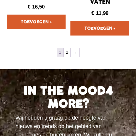
VATEN
€
16,50
€
11,99
1
2
→
IN THE MOOD4
MORE?
Wij houden u graag op de hoogte van
nieuws en trends op het gebied van
barbecues en buiten koken. Wij zullen u