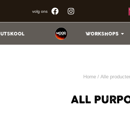
volg ons
UTSKOOL
WORKSHOPS
Home
/
Alle producte
ALL PURPO