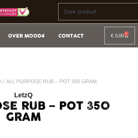
0
OVER MOOD4
CONTACT
€
0,00
n
/ ALL PURPOSE RUB – POT 350 GRAM
LetzQ
SE RUB – POT 350
GRAM