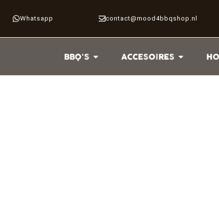
Whatsapp
contact@mood4bbqshop.nl
BBQ'S
ACCESOIRES
HO