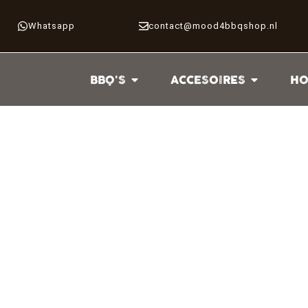
Whatsapp
contact@mood4bbqshop.nl
BBQ'S
ACCESOIRES
HO