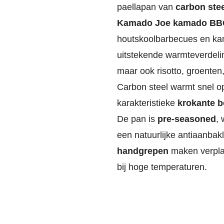
paellapan van
carbon ste
Kamado Joe kamado B
houtskoolbarbecues en ka
uitstekende warmteverdelin
maar ook risotto, groente
Carbon steel warmt snel op,
karakteristieke
krokante b
De pan is
pre-seasoned
, 
een natuurlijke antiaanbakl
handgrepen
maken verplaa
bij hoge temperaturen.