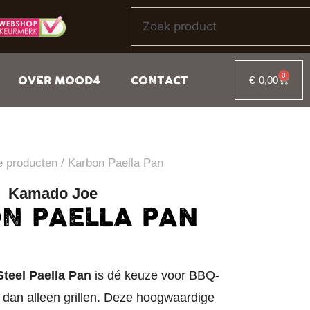
0
OVER MOOD4
CONTACT
€
0,00
e producten
/ Karbon Paella Pan
Kamado Joe
N PAELLA PAN
teel Paella Pan
is dé keuze voor BBQ-
n dan alleen grillen. Deze hoogwaardige