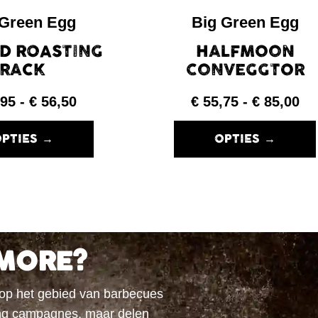
 Green Egg
Big Green Egg
ND ROASTING
HALFMOON
RACK
CONVEGGTOR
,95
-
€
56,50
€
55,75
-
€
85,00
PTIES →
OPTIES →
MORE?
 op het gebied van barbecues
ting campagnes, maar delen