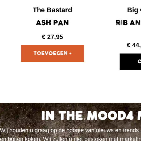
The Bastard
Big
ASH PAN
RIB A
€
27,95
€
44
O
IN THE MOOD4 
Wij houden u graag op de hoogte van nieuws en trends
en buiten koken. Wij zullen u niet bestoken met marke