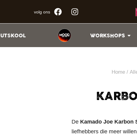
volg ons
UTSKOOL
WORKSHOPS
Home
/
All
KARBO
De
Kamado Joe Karbon S
liefhebbers die meer wille