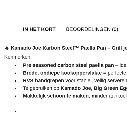
IN HET KORT
BEOORDELINGEN (0)
🔥
Kamado Joe Karbon Steel™ Paella Pan – Grill j
Kenmerken:
Pre seasoned carbon steel paella pan
– ide
Brede, ondiepe kookoppervlakte
= perfecte 
RVS handgrepen
voor stabiel, veilig serveren
Te gebruiken op
Kamado Joe, Big Green Egg
Makkelijk schoon te maken, m
inder aankoe