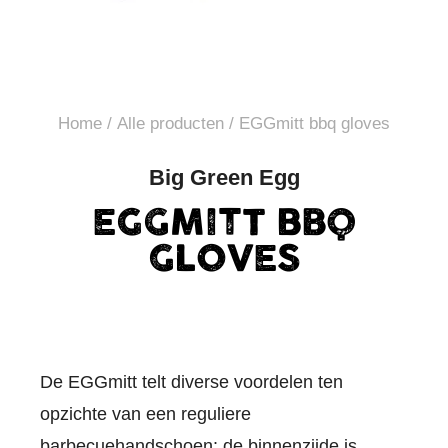
Home
/
Alle producten
/ EGGmitt bbq gloves
Big Green Egg
EGGMITT BBQ
GLOVES
De EGGmitt telt diverse voordelen ten
opzichte van een reguliere
barbecuehandschoen: de binnenzijde is