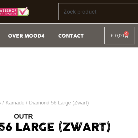
0
OVER MOOD4
CONTACT
€
0,00
s
/
Kamado
/ Diamond 56 Large (Zwart)
OUTR
56 LARGE (ZWART)