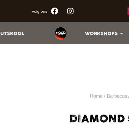
volg ons
UTSKOOL
WORKSHOPS
Home
/
Barbecue
DIAMOND 