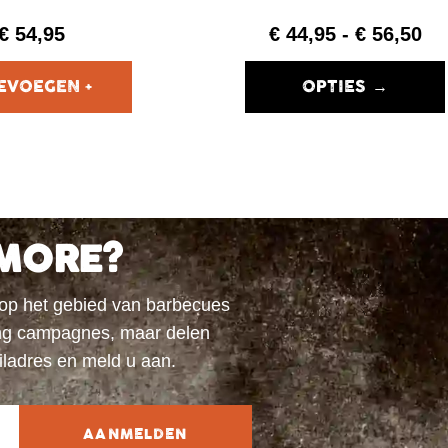
€
54,95
€
44,95
-
€
56,50
OPTIES →
MORE?
 op het gebied van barbecues
ting campagnes, maar delen
iladres en meld u aan.
AANMELDEN