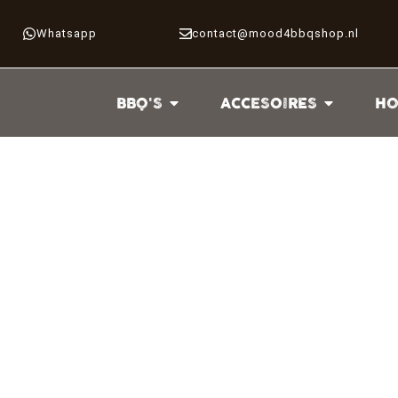
Whatsapp
contact@mood4bbqshop.nl
BBQ'S
ACCESOIRES
HO