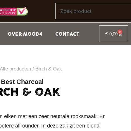
0
OVER MOOD4
CONTACT
€
0,00
Alle producten
/ Birch & Oak
Best Charcoal
RCH & OAK
 eiken met een zeer neutrale rooksmaak. Er
etere allrounder. In deze zak zit een blend