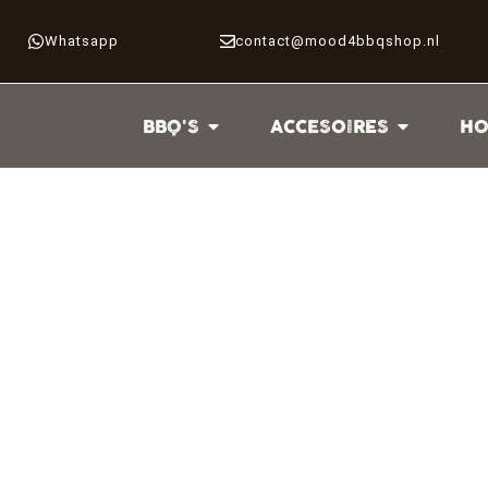
Whatsapp
contact@mood4bbqshop.nl
BBQ'S
ACCESOIRES
HO