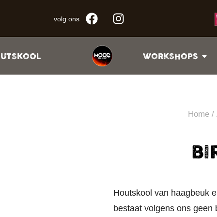
volg ons
UTSKOOL
WORKSHOPS
Home
/
BI
Houtskool van haagbeuk en
bestaat volgens ons geen b