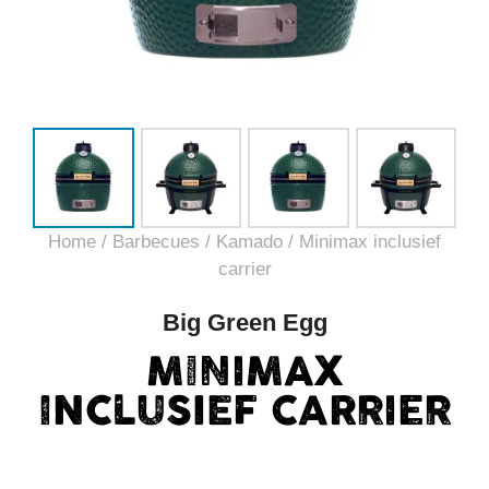
Home
/
Barbecues
/
Kamado
/ Minimax inclusief
carrier
Big Green Egg
MINIMAX
INCLUSIEF CARRIER