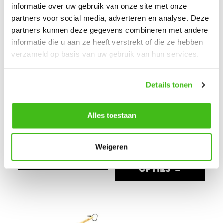
informatie over uw gebruik van onze site met onze
partners voor social media, adverteren en analyse. Deze
partners kunnen deze gegevens combineren met andere
informatie die u aan ze heeft verstrekt of die ze hebben
verzameld op basis van uw gebruik van hun services.
Details tonen
The Bastard
The Bastard
RAINCOVER
CHARCOAL
Alles toestaan
BASKET
€
46,95
-
€
58,95
€
47,95
-
€
64,95
Weigeren
OPTIES →
OPTIES →