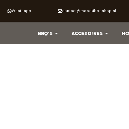
Whatsapp
contact@mood4bbqshop.nl
BBQ'S
ACCESOIRES
HO