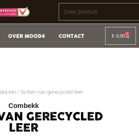
0
OVER MOOD4
CONTACT
€
0,00
oducten
/ Schort van gerecycled leer
Combekk
VAN GERECYCLED
LEER