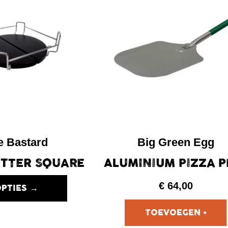
e Bastard
Big Green Egg
ETTER SQUARE
ALUMINIUM PIZZA P
€
64,00
PTIES →