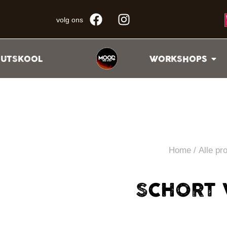
volg ons
UTSKOOL
WORKSHOPS
Home
/
Alle pr
SCHORT 