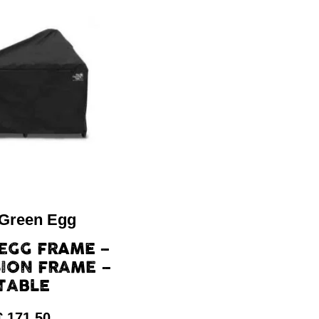
 Green Egg
EGG FRAME –
ION FRAME –
TABLE
€
171,50