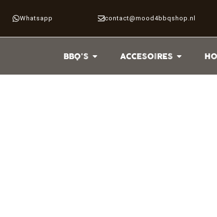
Whatsapp
contact@mood4bbqshop.nl
BBQ'S
ACCESOIRES
HO