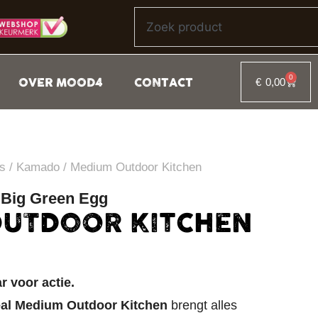
0
OVER MOOD4
CONTACT
€
0,00
s
/
Kamado
/ Medium Outdoor Kitchen
Big Green Egg
UTDOOR KITCHEN
 voor actie.
eal Medium Outdoor Kitchen
brengt alles