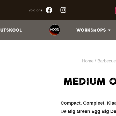
volg ons
UTSKOOL
WORKSHOPS
Home
/
Barbecue
MEDIUM O
Compact. Compleet. Klaar
De
Big Green Egg Big D