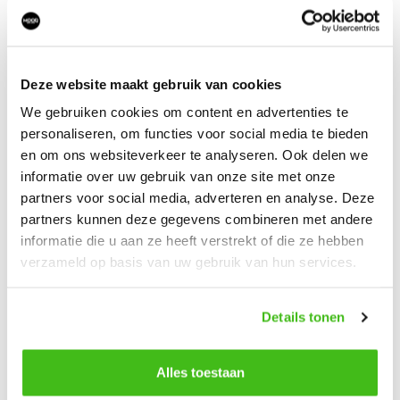
Deze website maakt gebruik van cookies
The Bastard
The Bastard
We gebruiken cookies om content en advertenties te
ASH POOK
FIBER THERMO
CHROME
GLOVES
personaliseren, om functies voor social media te bieden
en om ons websiteverkeer te analyseren. Ook delen we
€
17,95
€
40,95
informatie over uw gebruik van onze site met onze
partners voor social media, adverteren en analyse. Deze
partners kunnen deze gegevens combineren met andere
informatie die u aan ze heeft verstrekt of die ze hebben
verzameld op basis van uw gebruik van hun services.
Details tonen
Alles toestaan