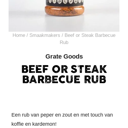
Home
/
Smaakmakers
/ Beef or Steak Barbecue
Rub
Grate Goods
BEEF OR STEAK
BARBECUE RUB
Een rub van peper en zout en met touch van
koffie en kardemon!