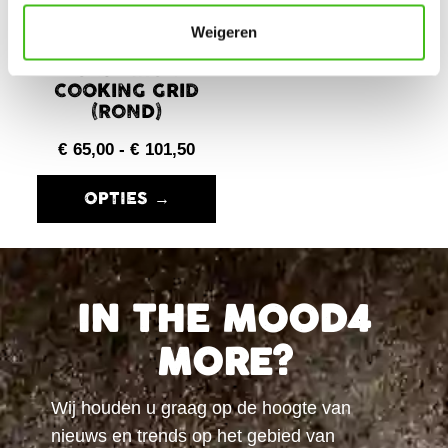
Weigeren
Big Green Egg
CAST IRON
COOKING GRID
(ROND)
€
65,00
-
€
101,50
OPTIES →
IN THE MOOD4
MORE?
Wij houden u graag op de hoogte van
nieuws en trends op het gebied van