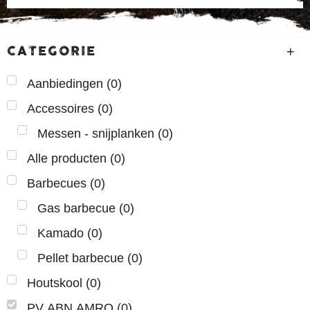
CATEGORIE
(
0
)
Aanbiedingen
(
0
)
Accessoires
(
0
)
Messen - snijplanken
(
0
)
Alle producten
(
0
)
Barbecues
(
0
)
Gas barbecue
(
0
)
Kamado
(
0
)
Pellet barbecue
(
0
)
Houtskool
(
0
)
PV ABN AMRO