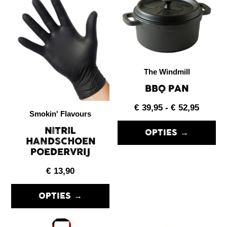
The Windmill
BBQ PAN
€
39,95
-
€
52,95
Smokin' Flavours
NITRIL
OPTIES →
HANDSCHOEN
POEDERVRIJ
€
13,90
OPTIES →