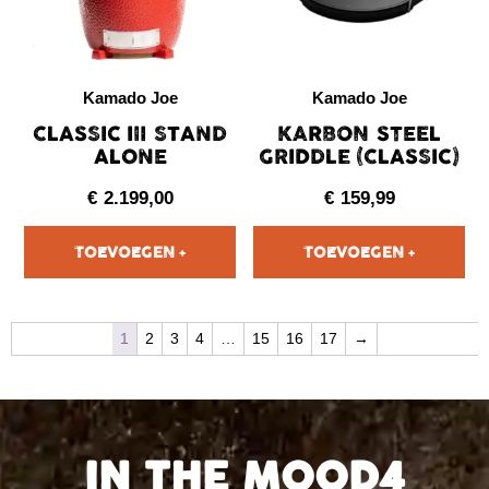
Kamado Joe
Kamado Joe
CLASSIC III STAND
KARBON STEEL
ALONE
GRIDDLE (CLASSIC)
€
2.199,00
€
159,99
1
2
3
4
…
15
16
17
→
IN THE MOOD4