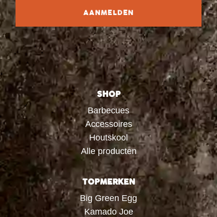
AANMELDEN
SHOP
Barbecues
Accessoires
Houtskool
Alle producten
TOPMERKEN
Big Green Egg
Kamado Joe