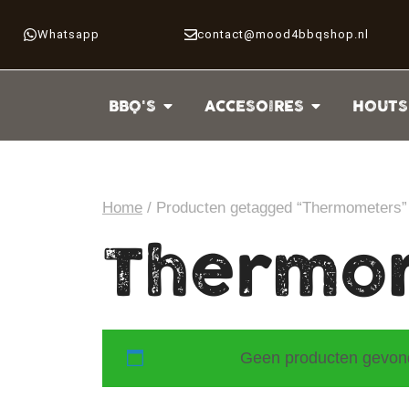
Whatsapp
contact@mood4bbqshop.nl
BBQ'S
ACCESOIRES
HOUTS
Home
/ Producten getagged “Thermometers”
Thermo
Geen producten gevonde