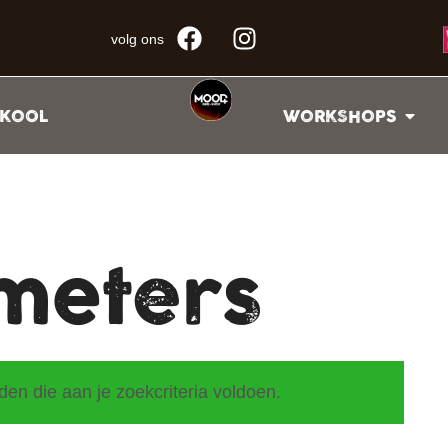
volg ons
KOOL
WORKSHOPS
meters
n die aan je zoekcriteria voldoen.