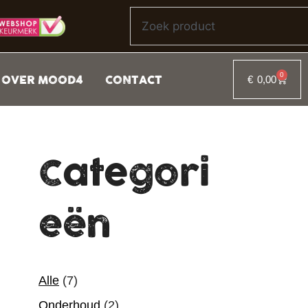
0
OVER MOOD4
CONTACT
€
0,00
Categori
eën
Alle
(7)
Onderhoud
(2)