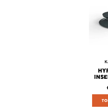
K
HY
INSE