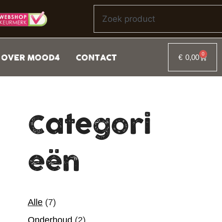
0
OVER MOOD4
CONTACT
€
0,00
Categori
eën
Alle
(7)
Onderhoud
(2)