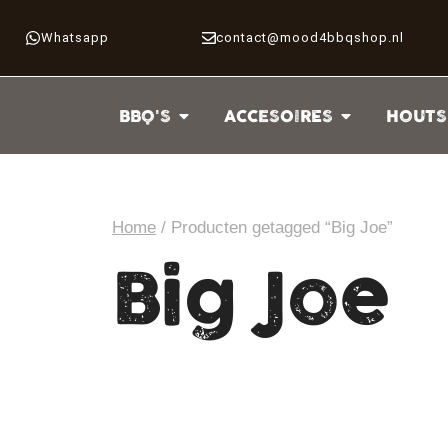
Whatsapp
contact@mood4bbqshop.nl
BBQ'S
ACCESOIRES
HOUTS
Home
/ Producten getagged “Big Joe”
Big Joe