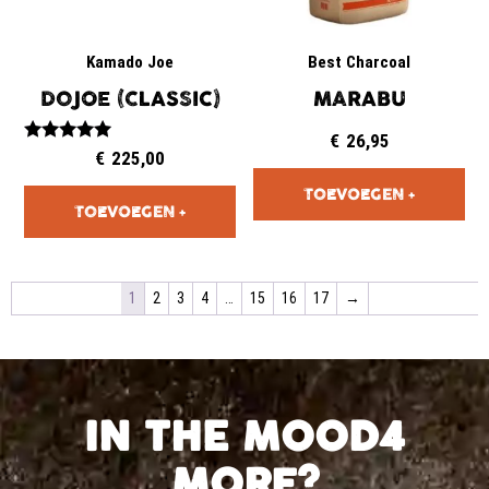
Kamado Joe
Best Charcoal
DOJOE (CLASSIC)
MARABU
€
26,95
Gewaardeerd
€
225,00
5.00
uit 5
1
2
3
4
…
15
16
17
→
IN THE MOOD4
MORE?