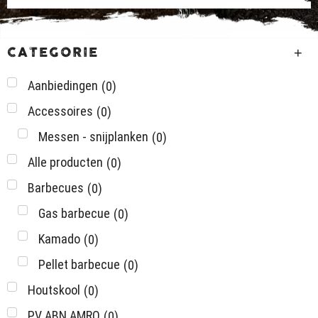
CATEGORIE
Aanbiedingen
(
0
)
Accessoires
(
0
)
Messen - snijplanken
(
0
)
Alle producten
(
0
)
Barbecues
(
0
)
Gas barbecue
(
0
)
Kamado
(
0
)
Pellet barbecue
(
0
)
Houtskool
(
0
)
PV ABN AMRO
(
0
)